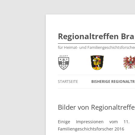
Regionaltreffen Br
für Heimat- und Familiengeschichtsforsche
STARTSEITE
BISHERIGE REGIONALT
WAS IST DAS REGIONALTREFFEN?
2019
Bilder von Regionaltreff
2017
2016
Einige Impressionen vom 11. R
Familiengeschichtsforscher 2016
2015