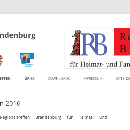
Zum
andenburg
Inhalt
springen
r
REFFEN
NEUES
DOWNLOADS
IMPRESSUM
DATENS
PROGRAMM 2019
en 2016
BILDER 2019
PROGRAMM 2017
BILDER 2017
BILDER 2016
egionaltreffen Brandenburg für Heimat- und
PROGRAMM 2015