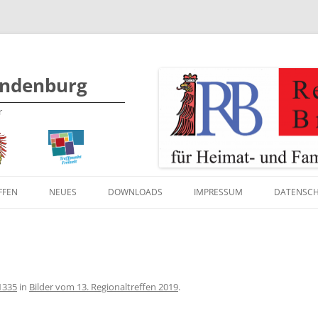
Zum
andenburg
Inhalt
springen
r
FFEN
NEUES
DOWNLOADS
IMPRESSUM
DATENSC
PROGRAMM 2019
BILDER 2019
PROGRAMM 2017
BILDER 2017
BILDER 2016
1335
in
Bilder vom 13. Regionaltreffen 2019
.
PROGRAMM 2015